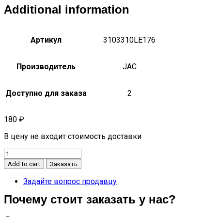
Additional information
Артикул
3103310LE176
Производитель
JAC
Доступно для заказа
2
180
₽
В цену не входит стоимость доставки
Сальник
передней
Add to cart
Заказать
ступицы
n80
Задайте вопрос продавцу
yf35a10400113
Почему стоит заказать у нас?
yf35ft00113
3103310n