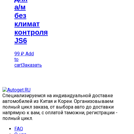
а/м
без
климат
контроля
JS6
99
₽
Add
to
cart
Заказать
Специализируемся на индивидуальной доставке
автомобилей из Китая и Кореи. Организовываем
полный цикл заказа, от выбора авто до доставки
напрямую к вам, с оплатой таможни, регистрации -
полный цикл.
FAQ