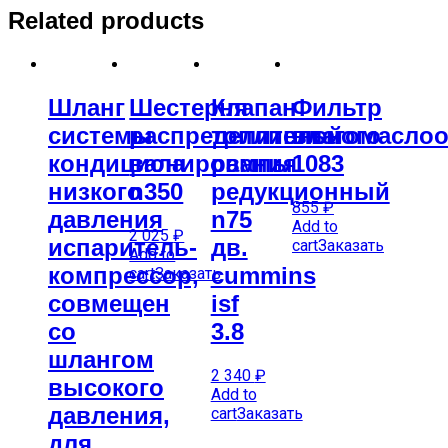
Related products
Шланг
Шестерня
Клапан
Фильтр
системы
распределительного
топливной
влагомаслоо
кондиционирования
вала
рампы
1083
низкого
n350
редукционный
855
₽
давления
n75
Add to
2 025
₽
испаритель-
дв.
cart
Заказать
Add to
компрессор,
cummins
cart
Заказать
совмещен
isf
со
3.8
шлангом
2 340
₽
высокого
Add to
давления,
cart
Заказать
для