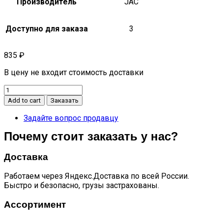
Производитель
JAC
Доступно для заказа
3
835
₽
В цену не входит стоимость доставки
Шланг
тормозной
Add to cart
Заказать
задний
левый
Задайте вопрос продавцу
S3
Почему стоит заказать у нас?
quantity
Доставка
Работаем через Яндекс.Доставка по всей России.
Быстро и безопасно, грузы застрахованы.
Ассортимент