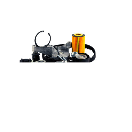
Шайба сливной пробки S5 481H-
1002041
100
₽