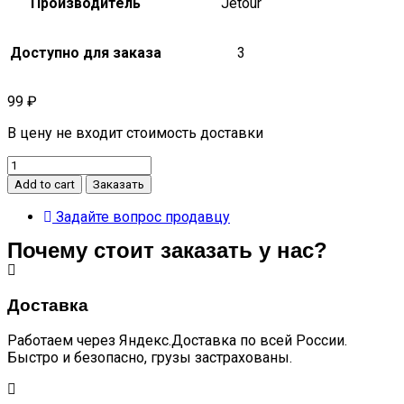
Производитель
Jetour
Доступно для заказа
3
99
₽
В цену не входит стоимость доставки
Спойлер
задний
Add to cart
Заказать
белого
цвета
Задайте вопрос продавцу
Dashing
Почему стоит заказать у нас?
quantity
Доставка
Работаем через Яндекс.Доставка по всей России.
Быстро и безопасно, грузы застрахованы.