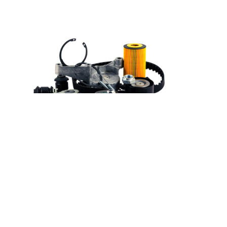
Ось промежуточной шестерни
вала распределительного n350
450
₽
Add to cart
Заказать