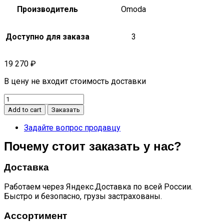
Производитель
Omoda
Доступно для заказа
3
19 270
₽
В цену не входит стоимость доставки
Суппорт
тормозной
Add to cart
Заказать
задний
левый
Задайте вопрос продавцу
электрический
Почему стоит заказать у нас?
ручник
S5
J60-
Доставка
3502050EV
quantity
Работаем через Яндекс.Доставка по всей России.
Быстро и безопасно, грузы застрахованы.
Ассортимент