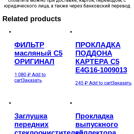
Оплатить можно при доставке, картой, переводом, с
юридического лица, а также через банковский перевод
Related products
ФИЛЬТР
ПРОКЛАДКА
масляный C5
ПОДДОНА
ОРИГИНАЛ
КАРТЕРА C5
E4G16-1009013
1 080
₽
Add to
cart
Заказать
245
₽
Add to cart
Заказать
Заглушка
Прокладка
передних
выпускного
стеклоочистителей
коллектора