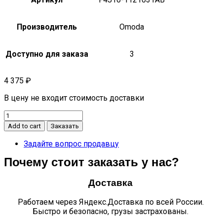
Производитель
Omoda
Доступно для заказа
3
4 375
₽
В цену не входит стоимость доставки
ТОПЛИВНАЯ
ТРУБКА
Add to cart
Заказать
ВЫСОКОГО
ДАВЛЕНИЯ
Задайте вопрос продавцу
C5
Почему стоит заказать у нас?
F4J16-
1121031AB
quantity
Доставка
Работаем через Яндекс.Доставка по всей России.
Быстро и безопасно, грузы застрахованы.