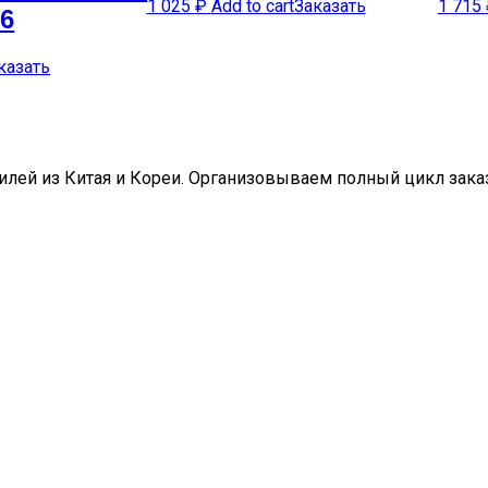
1 025
₽
Add to cart
Заказать
1 715
6
казать
ей из Китая и Кореи. Организовываем полный цикл заказа