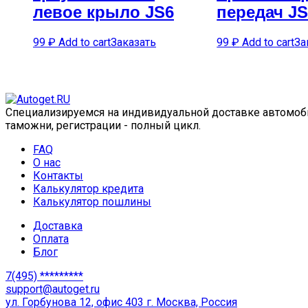
левое крыло JS6
передач JS
99
₽
Add to cart
Заказать
99
₽
Add to cart
За
Специализируемся на индивидуальной доставке автомобил
таможни, регистрации - полный цикл.
FAQ
О нас
Контакты
Калькулятор кредита
Калькулятор пошлины
Доставка
Оплата
Блог
7(495) *********
support@autoget.ru
ул. Горбунова 12, офис 403 г. Москва, Россия