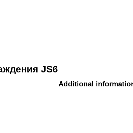
аждения JS6
Additional informatio