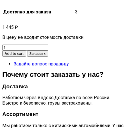
Доступно для заказа
3
1 445
₽
В цену не входит стоимость доставки
Уплотнитель
стекла
Add to cart
Заказать
передней
левой
Задайте вопрос продавцу
двери
Почему стоит заказать у нас?
по
периметру
проема
Доставка
JS6
quantity
Работаем через Яндекс.Доставка по всей России.
Быстро и безопасно, грузы застрахованы.
Ассортимент
Мы работаем только с китайскими автомобилями. У нас