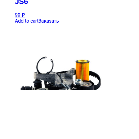
JS6
99
₽
Add to cart
Заказать