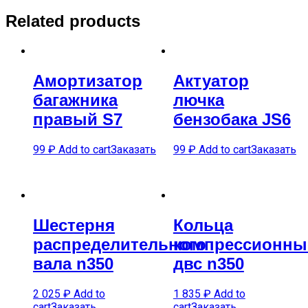
Related products
Амортизатор
Актуатор
багажника
лючка
правый S7
бензобака JS6
99
₽
Add to cart
Заказать
99
₽
Add to cart
Заказать
Шестерня
Кольца
распределительного
компрессионны
вала n350
двс n350
2 025
₽
Add to
1 835
₽
Add to
cart
Заказать
cart
Заказать