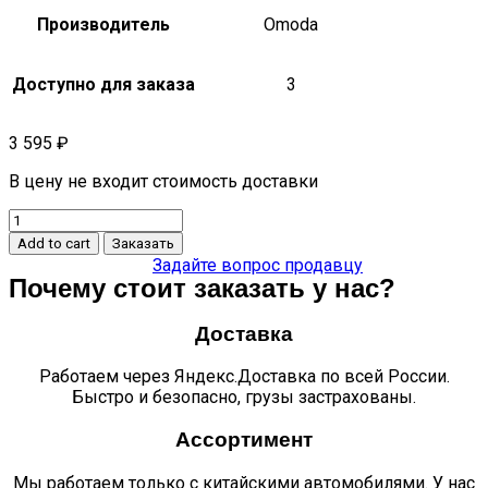
Производитель
Omoda
Доступно для заказа
3
3 595
₽
В цену не входит стоимость доставки
Балка
переднего
Add to cart
Заказать
бампера
Задайте вопрос продавцу
C5
Почему стоит заказать у нас?
602001888AA
quantity
Доставка
Работаем через Яндекс.Доставка по всей России.
Быстро и безопасно, грузы застрахованы.
Ассортимент
Мы работаем только с китайскими автомобилями. У нас