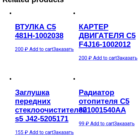
ВТУЛКА C5
КАРTЕР
481H-1002038
ДВИГАTЕЛЯ C5
F4J16-1002012
200
₽
Add to cart
Заказать
200
₽
Add to cart
Заказать
Заглушка
Радиатор
передних
отопителя C5
стеклоочистителей
301001540AA
s5 J42-5205171
99
₽
Add to cart
Заказать
155
₽
Add to cart
Заказать