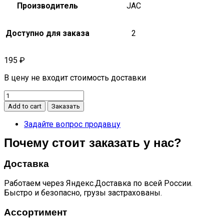
Производитель
JAC
Доступно для заказа
2
195
₽
В цену не входит стоимость доставки
Вкладыш
коренной
Add to cart
Заказать
верхний
n75
Задайте вопрос продавцу
дв.
Почему стоит заказать у нас?
cummins
isf
3.8
Доставка
quantity
Работаем через Яндекс.Доставка по всей России.
Быстро и безопасно, грузы застрахованы.
Ассортимент