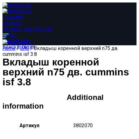
ГЛАВНАЯ
КАТАЛОГ
КАТАЛОГ ЗАПЧАСТЕЙ
О НАС
КОНТАКТЫ
Консультация
Home
/
JAC
/ Вкладыш коренной верхний n75 дв.
cummins isf 3.8
Вкладыш коренной
верхний n75 дв. cummins
isf 3.8
Additional
information
Артикул
3802070