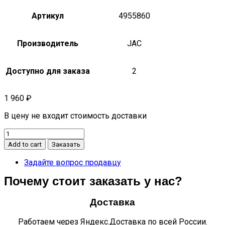
Артикул
4955860
Производитель
JAC
Доступно для заказа
2
1 960
₽
В цену не входит стоимость доставки
Вкладыши
коренные
Add to cart
Заказать
0.25
(комплект
Задайте вопрос продавцу
14
Почему стоит заказать у нас?
шт.
с
одним
Доставка
упорным
верхним)
Работаем через Яндекс.Доставка по всей России.