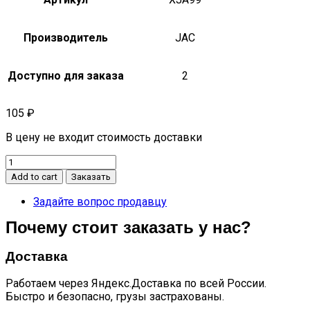
Производитель
JAC
Доступно для заказа
2
105
₽
В цену не входит стоимость доставки
Втулка
переднего
Add to cart
Заказать
амортизатора
резиновая
Задайте вопрос продавцу
n90
Почему стоит заказать у нас?
quantity
Доставка
Работаем через Яндекс.Доставка по всей России.
Быстро и безопасно, грузы застрахованы.