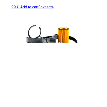
99
₽
Add to cart
Заказать
Шестерня распределительного
вала n350