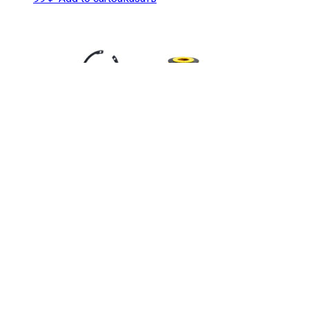
Фильтр влагомаслоотделителя
1083
855
₽
Add to cart
Заказать