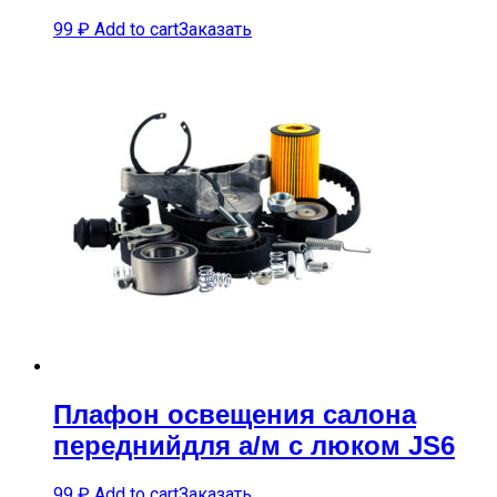
99
₽
Add to cart
Заказать
Плафон освещения салона
переднийдля а/м с люком JS6
99
₽
Add to cart
Заказать