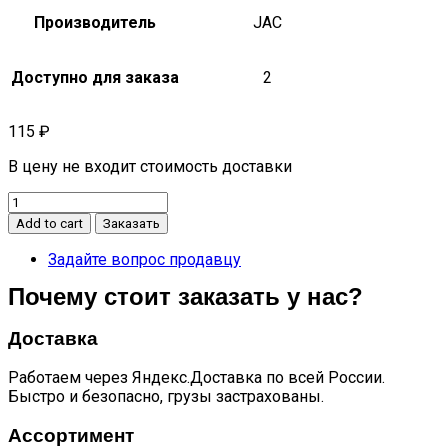
Производитель
JAC
Доступно для заказа
2
115
₽
В цену не входит стоимость доставки
Втулка
стабилизатора
Add to cart
Заказать
заднего
нижняя
Задайте вопрос продавцу
n120
Почему стоит заказать у нас?
n200
quantity
Доставка
Работаем через Яндекс.Доставка по всей России.
Быстро и безопасно, грузы застрахованы.
Ассортимент