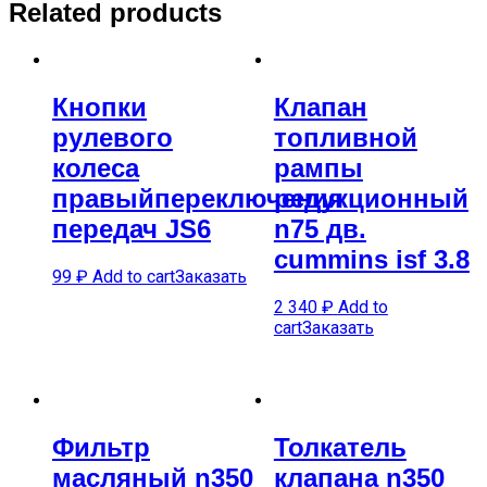
Related products
Кнопки
Клапан
рулевого
топливной
колеса
рампы
правыйпереключения
редукционный
передач JS6
n75 дв.
cummins isf 3.8
99
₽
Add to cart
Заказать
2 340
₽
Add to
cart
Заказать
Фильтр
Толкатель
масляный n350
клапана n350