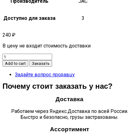
Производитель
JAC
Доступно для заказа
3
240
₽
В цену не входит стоимость доставки
Заглушка
заднего
Add to cart
Заказать
бампера
JS6
Задайте вопрос продавцу
quantity
Почему стоит заказать у нас?
Доставка
Работаем через Яндекс.Доставка по всей России.
Быстро и безопасно, грузы застрахованы.
Ассортимент