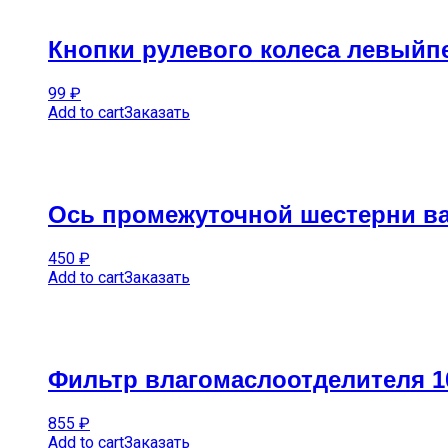
Кнопки рулевого колеса левыйп
99
₽
Add to cart
Заказать
Ось промежуточной шестерни ва
450
₽
Add to cart
Заказать
Фильтр влагомаслоотделителя 1
855
₽
Add to cart
Заказать