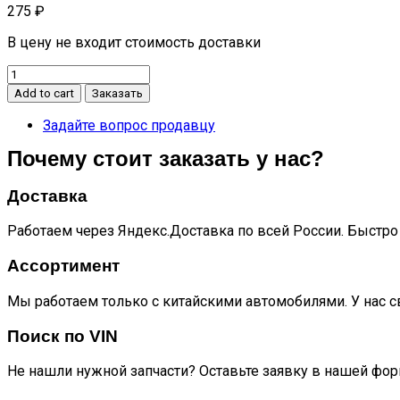
275
₽
В цену не входит стоимость доставки
Заглушка
отверстия
Add to cart
Заказать
под
буксировочный
Задайте вопрос продавцу
крюк
Почему стоит заказать у нас?
S7
quantity
Доставка
Работаем через Яндекс.Доставка по всей России. Быстро 
Ассортимент
Мы работаем только с китайскими автомобилями. У нас с
Поиск по VIN
Не нашли нужной запчасти? Оставьте заявку в нашей фор