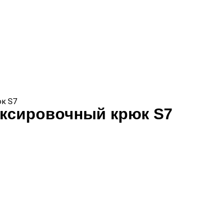
юк S7
уксировочный крюк S7