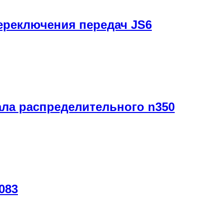
ереключения передач JS6
ла распределительного n350
083