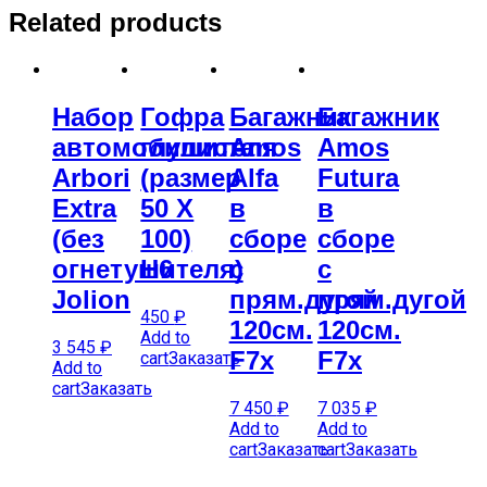
Related products
Набор
Гофра
Багажник
Багажник
автомобилиста
глушителя
Amos
Amos
Arbori
(размер
Alfa
Futura
Extra
50 Х
в
в
(без
100)
сборе
сборе
огнетушителя)
H6
с
с
Jolion
прям.дугой
прям.дугой
450
₽
120см.
120см.
Add to
3 545
₽
F7x
F7x
cart
Заказать
Add to
cart
Заказать
7 450
₽
7 035
₽
Add to
Add to
cart
Заказать
cart
Заказать