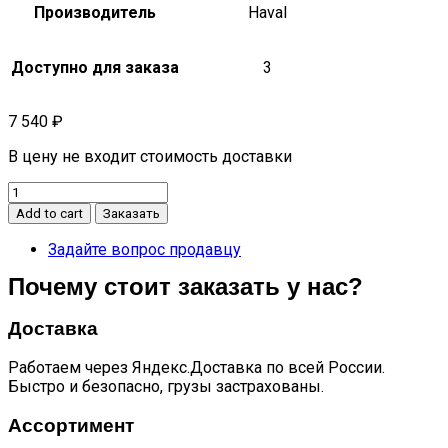
Производитель
Haval
Доступно для заказа
3
7 540
₽
В цену не входит стоимость доставки
Замок
двери
Add to cart
Заказать
задней
левой
Задайте вопрос продавцу
Wingle
Почему стоит заказать у нас?
7
quantity
Доставка
Работаем через Яндекс.Доставка по всей России.
Быстро и безопасно, грузы застрахованы.
Ассортимент