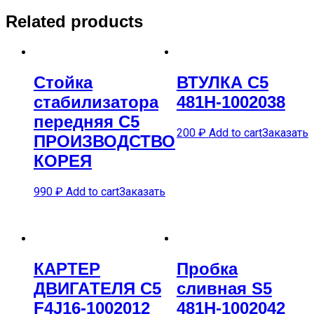
Related products
Стойка
ВТУЛКА C5
стабилизатора
481H-1002038
передняя C5
200
₽
Add to cart
Заказать
ПРОИЗВОДСТВО
КОРЕЯ
990
₽
Add to cart
Заказать
КАРTЕР
Пробка
ДВИГАTЕЛЯ C5
сливная S5
F4J16-1002012
481H-1002042