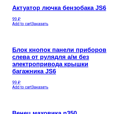
Актуатор лючка бензобака JS6
99
₽
Add to cart
Заказать
Блок кнопок панели приборов
слева от рулядля а/м без
электропривода крышки
багажника JS6
99
₽
Add to cart
Заказать
Венец маховика n350