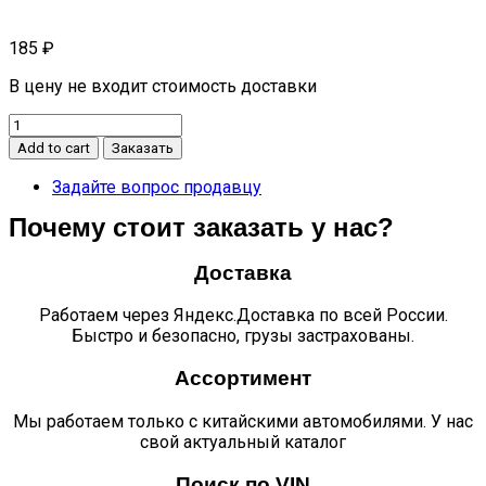
185
₽
В цену не входит стоимость доставки
Зажим
форсунки
Add to cart
Заказать
n75
дв.
Задайте вопрос продавцу
cummins
Почему стоит заказать у нас?
isf
3.8
quantity
Доставка
Работаем через Яндекс.Доставка по всей России.
Быстро и безопасно, грузы застрахованы.
Ассортимент
Мы работаем только с китайскими автомобилями. У нас
свой актуальный каталог
Поиск по VIN