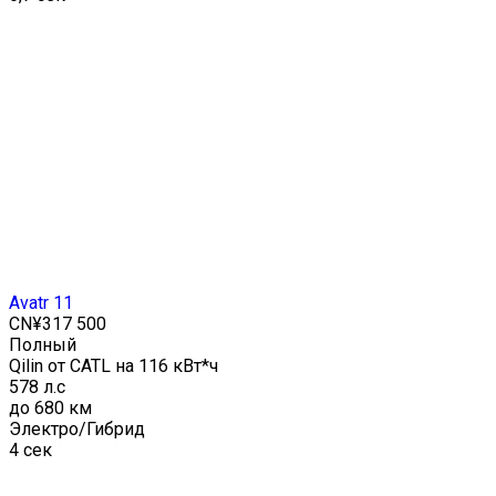
Avatr 11
CN¥317 500
Полный
Qilin от CATL на 116 кВт*ч
578 л.с
до 680 км
Электро/Гибрид
4 сек