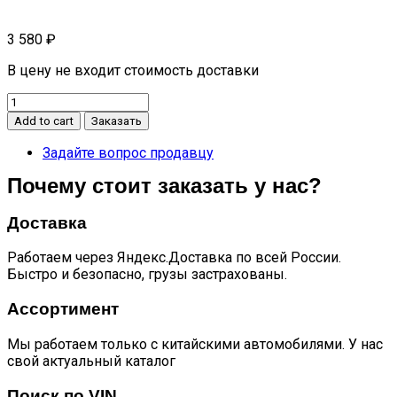
3 580
₽
В цену не входит стоимость доставки
Крыло
переднее
Add to cart
Заказать
левое
CS35
Задайте вопрос продавцу
quantity
Почему стоит заказать у нас?
Доставка
Работаем через Яндекс.Доставка по всей России.
Быстро и безопасно, грузы застрахованы.
Ассортимент
Мы работаем только с китайскими автомобилями. У нас
свой актуальный каталог
Поиск по VIN