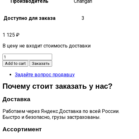
Производитель
Changan
Доступно для заказа
3
1 125
₽
В цену не входит стоимость доставки
Крышка
топливного
Add to cart
Заказать
бака
Alsvin
Задайте вопрос продавцу
quantity
Почему стоит заказать у нас?
Доставка
Работаем через Яндекс.Доставка по всей России.
Быстро и безопасно, грузы застрахованы.
Ассортимент