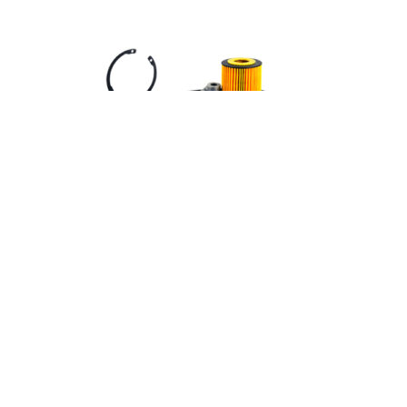
Амортизатор задний CS85
Coupe
99
₽
Add to cart
Заказать