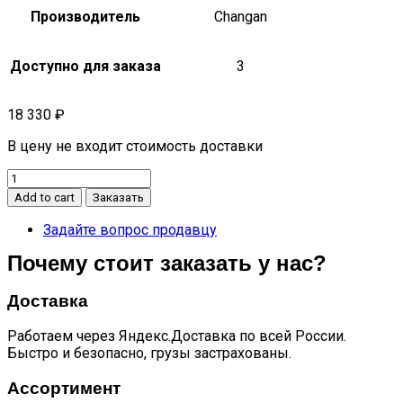
Производитель
Changan
Доступно для заказа
3
18 330
₽
В цену не входит стоимость доставки
Кулак
передней
Add to cart
Заказать
подвески
правый
Задайте вопрос продавцу
в
Почему стоит заказать у нас?
сборе
со
ступицей
Доставка
и
подшипником
Работаем через Яндекс.Доставка по всей России.
Eado
Быстро и безопасно, грузы застрахованы.
Plus
quantity
Ассортимент