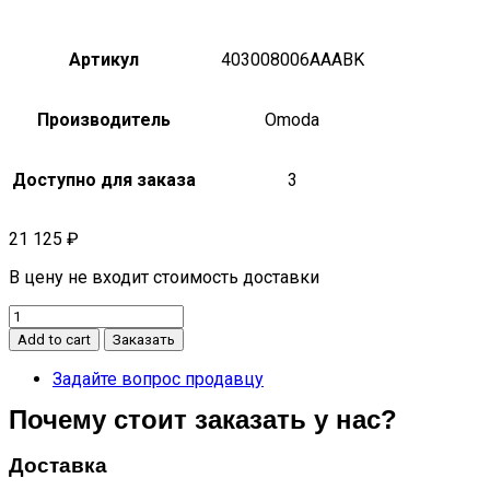
Артикул
403008006AAABK
Производитель
Omoda
Доступно для заказа
3
21 125
₽
В цену не входит стоимость доставки
Накладка
двери
Add to cart
Заказать
передней
левой
Задайте вопрос продавцу
S5
Почему стоит заказать у нас?
403008006AAABK
quantity
Доставка