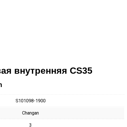
вая внутренняя CS35
n
S101098-1900
Changan
3