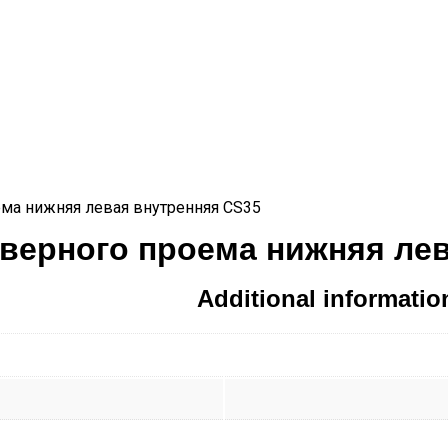
ема нижняя левая внутренняя CS35
дверного проема нижняя ле
Additional informatio