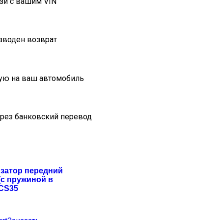
зи с вашим VIN
изводен возврат
ую на ваш автомобиль
ерез банковский перевод
затор передний
(с пружиной в
 CS35