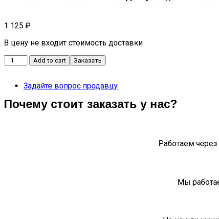
1 125
₽
В цену не входит стоимость доставки
Накладка
Add to cart
Заказать
средней
стойки
Задайте вопрос продавцу
дверного
проема
Почему стоит заказать у нас?
нижняя
левая
внутренняя
CS35
quantity
Работаем через 
Мы работае