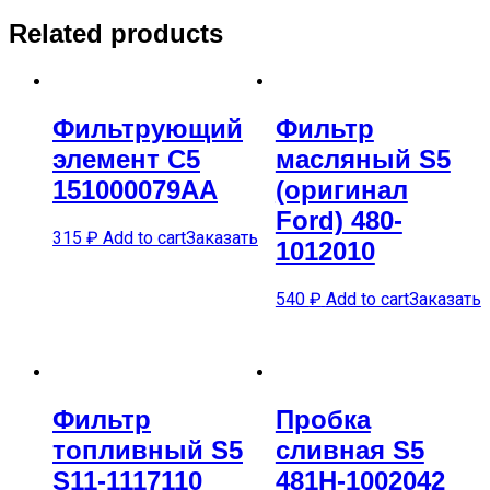
Related products
Фильтрующий
Фильтр
элемент C5
масляный S5
151000079AA
(оригинал
Ford) 480-
315
₽
Add to cart
Заказать
1012010
540
₽
Add to cart
Заказать
Фильтр
Пробка
топливный S5
сливная S5
S11-1117110
481H-1002042