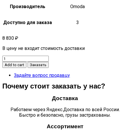
Производитель
Omoda
Доступно для заказа
3
8 830
₽
В цену не входит стоимость доставки
Муфта
выключения
Add to cart
Заказать
насоса
C5
Задайте вопрос продавцу
2510200913
Почему стоит заказать у нас?
quantity
Доставка
Работаем через Яндекс.Доставка по всей России.
Быстро и безопасно, грузы застрахованы.
Ассортимент