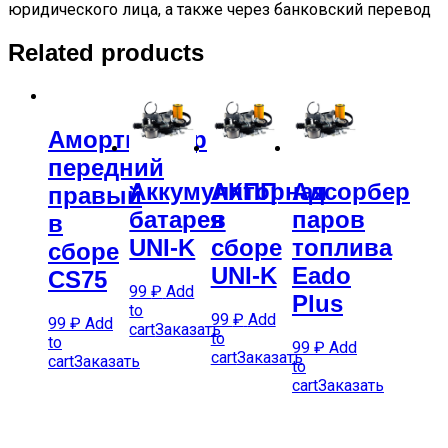
юридического лица, а также через банковский перевод
Related products
Амортизатор
передний
Аккумуляторная
АКПП
Адсорбер
правый
батарея
в
паров
в
UNI-K
сборе
топлива
сборе
UNI-K
Eado
CS75
99
₽
Add
Plus
to
99
₽
Add
99
₽
Add
cart
Заказать
to
to
99
₽
Add
cart
Заказать
cart
Заказать
to
cart
Заказать