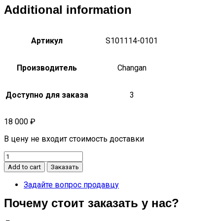
Additional information
Артикул
S101114-0101
Производитель
Changan
Доступно для заказа
3
18 000
₽
В цену не входит стоимость доставки
Стекло
лобовое
Add to cart
Заказать
CS35
(в
Задайте вопрос продавцу
сборе
Почему стоит заказать у нас?
с
уплотнительными