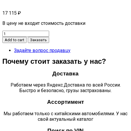
17 115
₽
В цену не входит стоимость доставки
Трапеция
стеклоочистителя
Add to cart
Заказать
UNI-
T
Задайте вопрос продавцу
quantity
Почему стоит заказать у нас?
Доставка
Работаем через Яндекс.Доставка по всей России.
Быстро и безопасно, грузы застрахованы.
Ассортимент
Мы работаем только с китайскими автомобилями. У нас
свой актуальный каталог
Поиск по VIN