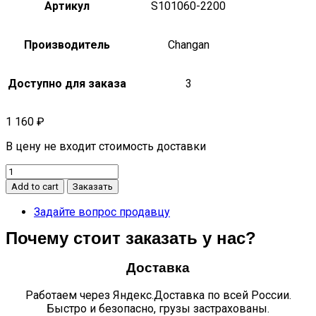
Артикул
S101060-2200
Производитель
Changan
Доступно для заказа
3
1 160
₽
В цену не входит стоимость доставки
ТРУБКА
ТОРМОЗНАЯ
Add to cart
Заказать
К
ПЕРЕДНЕМУ
Задайте вопрос продавцу
ЛЕВОМУ
Почему стоит заказать у нас?
ШЛАНГУ
ABS
CS35
Доставка
quantity
Работаем через Яндекс.Доставка по всей России.
Быстро и безопасно, грузы застрахованы.