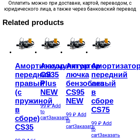
Оплатить можно при доставке, картой, переводом, с
юридического лица, а также через банковский перевод
Related products
Амортизатор
Аккумулятор
Актуатор
Амортизато
передний
CS35
лючка
передний
правый
Plus
бензобака
левый
(с
NEW
CS95
в
пружиной
NEW
сборе
99
₽
Add
в
CS75
to
99
₽
Add
сборе)
cart
Заказать
to
99
₽
Add
CS35
cart
Заказать
to
cart
Заказать