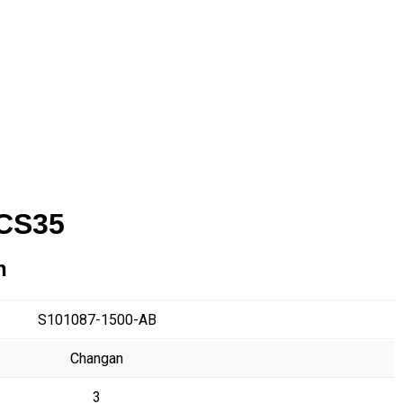
 CS35
n
S101087-1500-AB
Changan
3