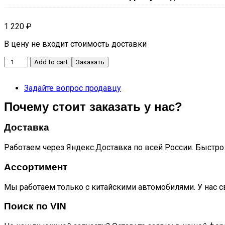
1 220
₽
В цену не входит стоимость доставки
Уплотнитель
Add to cart
Заказать
стекла
двери
Задайте вопрос продавцу
передней
левой
Почему стоит заказать у нас?
(бархотка)
CS35
Доставка
quantity
Работаем через Яндекс.Доставка по всей России. Быстро 
Ассортимент
Мы работаем только с китайскими автомобилями. У нас с
Поиск по VIN