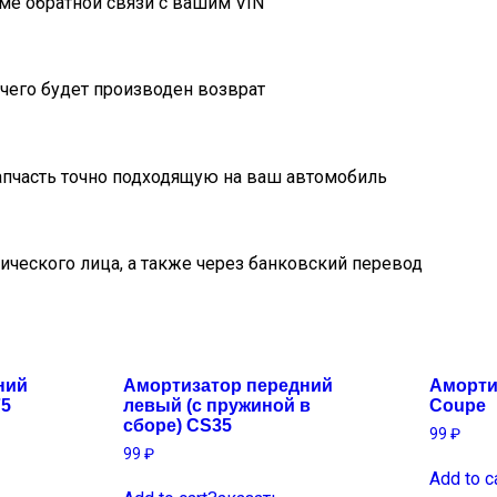
ме обратной связи с вашим VIN
очего будет производен возврат
пчасть точно подходящую на ваш автомобиль
ического лица, а также через банковский перевод
ний
Амортизатор передний
Аморти
75
левый (с пружиной в
Coupe
сборе) CS35
99
₽
99
₽
Add to c