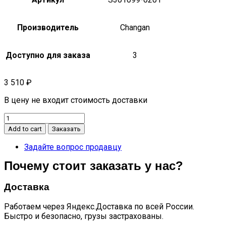
Производитель
Changan
Доступно для заказа
3
3 510
₽
В цену не входит стоимость доставки
Уплотнитель
внутренний
Add to cart
Заказать
стекла
передней
Задайте вопрос продавцу
двери
Почему стоит заказать у нас?
в
сборе
прав
Доставка
CS75
quantity
Работаем через Яндекс.Доставка по всей России.
Быстро и безопасно, грузы застрахованы.