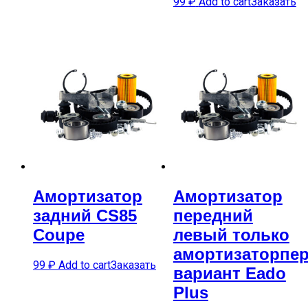
99
₽
Add to cart
Заказать
Амортизатор
Амортизатор
задний CS85
передний
Coupe
левый только
амортизаторпе
99
₽
Add to cart
Заказать
вариант Eado
Plus