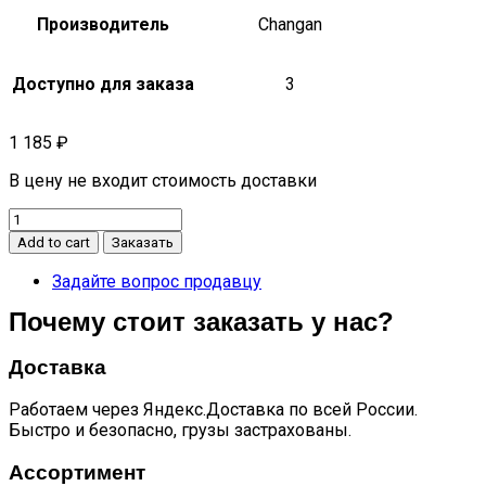
Производитель
Changan
Доступно для заказа
3
1 185
₽
В цену не входит стоимость доставки
Вкладыш
шатунный
Add to cart
Заказать
нижний(3
class)
Задайте вопрос продавцу
UNI-
Почему стоит заказать у нас?
K
quantity
Доставка
Работаем через Яндекс.Доставка по всей России.
Быстро и безопасно, грузы застрахованы.
Ассортимент