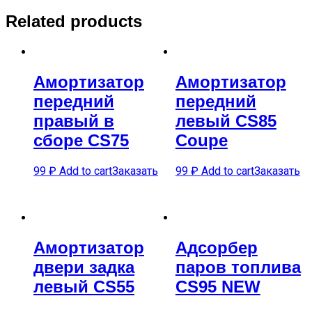
Related products
Амортизатор
Амортизатор
передний
передний
правый в
левый CS85
сборе CS75
Coupe
99
₽
Add to cart
Заказать
99
₽
Add to cart
Заказать
Амортизатор
Адсорбер
двери задка
паров топлива
левый CS55
CS95 NEW