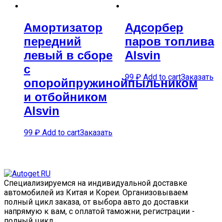
Амортизатор
Адсорбер
передний
паров топлива
левый в сборе
Alsvin
с
99
₽
Add to cart
Заказать
опоройпружинойпыльником
и отбойником
Alsvin
99
₽
Add to cart
Заказать
Специализируемся на индивидуальной доставке
автомобилей из Китая и Кореи. Организовываем
полный цикл заказа, от выбора авто до доставки
напрямую к вам, с оплатой таможни, регистрации -
полный цикл.