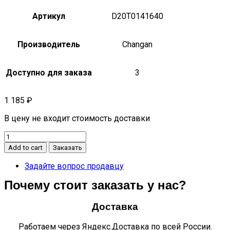
Артикул
D20T0141640
Производитель
Changan
Доступно для заказа
3
1 185
₽
В цену не входит стоимость доставки
Вкладыши
шатунные
Add to cart
Заказать
стандарт
верхнее
Задайте вопрос продавцу
полукольцовторая
Почему стоит заказать у нас?
группа
CS95
NEW
Доставка
quantity
Работаем через Яндекс.Доставка по всей России.