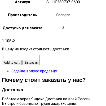
Артикул
S111F280707-0600
Производитель
Changan
Доступно для заказа
3
1 105
₽
В цену не входит стоимость доставки
Переключатель
аварийной
Add to cart
Заказать
сигнализации
CS35
Задайте вопрос продавцу
Plus
Почему стоит заказать у нас?
quantity
Доставка
Работаем через Яндекс.Доставка по всей России.
Быстро и безопасно, грузы застрахованы.