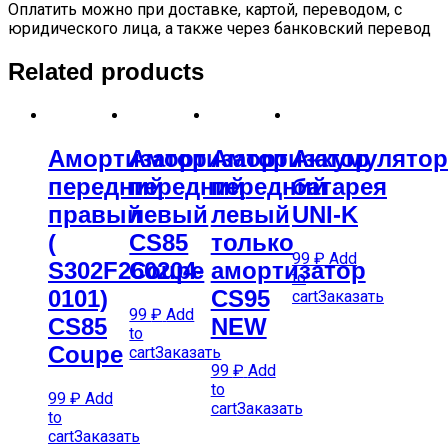
Оплатить можно при доставке, картой, переводом, с
юридического лица, а также через банковский перевод
Related products
Амортизатор
Амортизатор
Амортизатор
Аккумулятор
передний
передний
передний
батарея
правый
левый
левый
UNI-K
(
CS85
только
99
₽
Add
S302F260204-
Coupe
амортизатор
to
0101)
CS95
cart
Заказать
99
₽
Add
CS85
NEW
to
Coupe
cart
Заказать
99
₽
Add
to
99
₽
Add
cart
Заказать
to
cart
Заказать