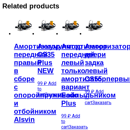
Related products
Амортизатор
Аккумулятор
Амортизатор
Амортизато
передний
CS35
передний
двери
правый
Plus
левый
задка
в
NEW
только
левый
сборе
амортизаторпервы
CS55
99
₽
Add
с
вариант
to
99
₽
Add
опоройпружинойпыльником
Eado
cart
Заказать
to
и
Plus
cart
Заказать
отбойником
99
₽
Add
Alsvin
to
cart
Заказать