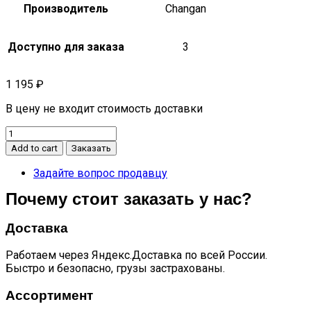
Производитель
Changan
Доступно для заказа
3
1 195
₽
В цену не входит стоимость доставки
Задний
верхний
Add to cart
Заказать
рычаг
левый
Задайте вопрос продавцу
CS75
Почему стоит заказать у нас?
quantity
Доставка
Работаем через Яндекс.Доставка по всей России.
Быстро и безопасно, грузы застрахованы.
Ассортимент