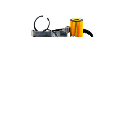
Амортизатор передний левый
только амортизаторпервый
вариант Eado Plus
99
₽
Add to cart
Заказать